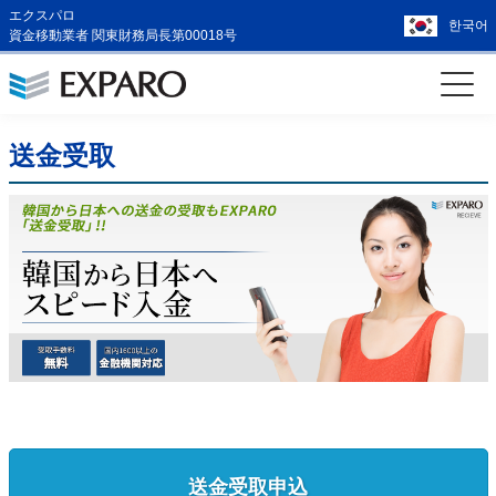
エクスパロ
한국어
資金移動業者 関東財務局長第00018号
送金受取
送金受取申込