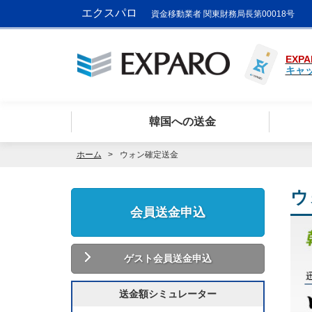
エクスパロ
資金移動業者 関東財務局長第00018号
EXPA
キャ
韓国への送金
ホーム
ウォン確定送金
ウ
会員送金申込
ゲスト会員送金申込
送金額シミュレーター