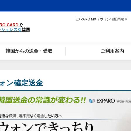
EXPARO MX（ウォン宅配両替サ
RO CARD
で
ッシュレスな
韓国
韓国からの送金・受取
ご利用案内
ォン確定送金