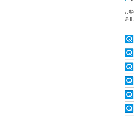
お客
是非