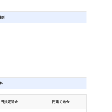
用例
料
円指定
送金
円建て
送金