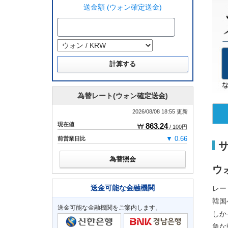
送金額 (ウォン確定送金)
為替レート(ウォン確定送金)
2026/08/08 18:55 更新
現在値
863.24
₩
/ 100円
前営業日比
▼ 0.66
為替照会
ウ
送金可能な金融機関
レー
韓国
送金可能な金融機関をご案内します。
しか
急な