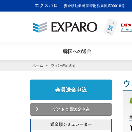
エクスパロ
資金移動業者 関東財務局長第00018号
EXPA
キャ
韓国への送金
ホーム
ウォン確定送金
ウ
会員送金申込
ゲスト会員送金申込
送金額シミュレーター