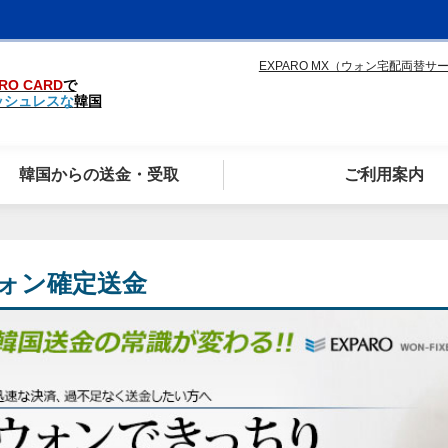
EXPARO MX（ウォン宅配両替サ
RO CARD
で
ッシュレスな
韓国
韓国からの送金・受取
ご利用案内
ォン確定送金