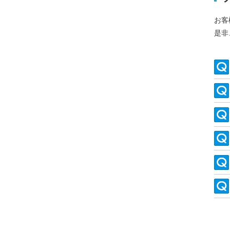
お客
是非