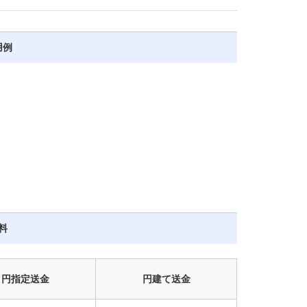
用例
料
円指定
送金
円建て
送金