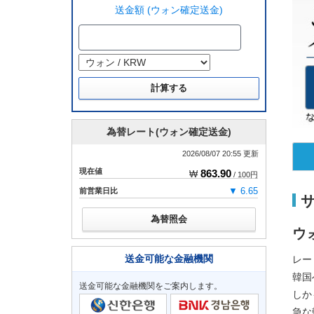
送金額 (ウォン確定送金)
為替レート(ウォン確定送金)
2026/08/07 20:55 更新
現在値
863.90
₩
/ 100円
前営業日比
▼ 6.65
為替照会
ウ
送金可能な金融機関
レー
韓国
送金可能な金融機関をご案内します。
しか
急な