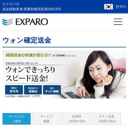
エクスパロ
한국어
資金移動業者 関東財務局長第00018号
ウォン確定送金
サービスの
サービス
会員様
ゲスト会員
ご案内
概要
ご利用の流れ
ご利用の流れ