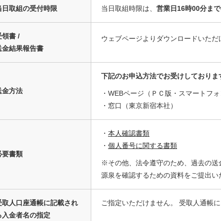
当日取組の受付時限
当日取組時限は、
営業日16時00分ま
領書 /
ウェブページよりダウンロードいただ
送金結果報告書
下記のお申込方法でお受けしておりま
送金方法
・WEBページ（ＰＣ版・スマートフォ
・窓口（東京新宿本社）
・
本人確認書類
・
個人番号に関する書類
必要書類
※その他、法令遵守のため、過去の送
源泉を確認するための資料をご提出い
受取人口座通帳に記載され
ご指定いただけません。 受取人通帳には、[
る入金者名の指定