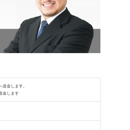
へ送金します。
送金します