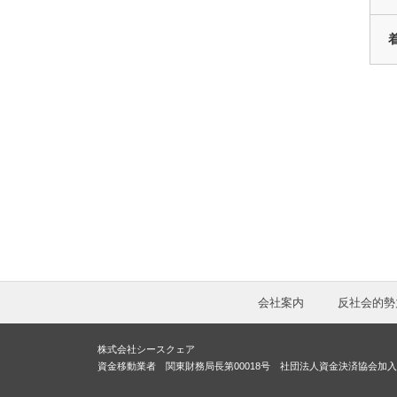
会社案内
反社会的勢
株式会社シースクェア
資金移動業者 関東財務局長第00018号 社団法人資金決済協会加入 