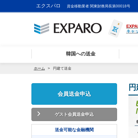
エクスパロ
資金移動業者 関東財務局長第00018号
EXPA
キャ
韓国への送金
ホーム
円建て送金
円
会員送金申込
ゲスト会員送金申込
送金可能な金融機関