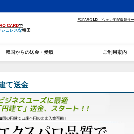
EXPARO MX（ウォン宅配両替サ
RO CARD
で
ッシュレスな
韓国
韓国からの送金・受取
ご利用案内
建て送金