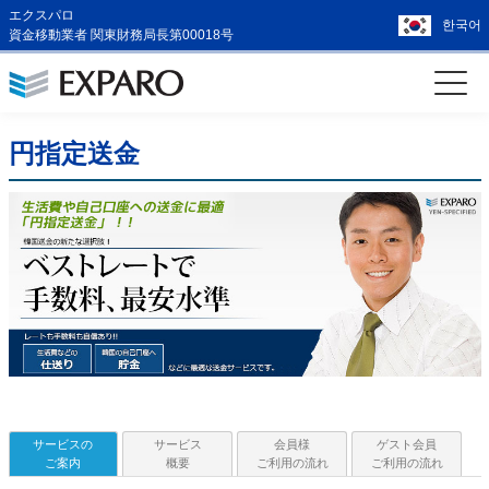
エクスパロ
한국어
資金移動業者 関東財務局長第00018号
円指定送金
サービスの
サービス
会員様
ゲスト会員
ご案内
概要
ご利用の流れ
ご利用の流れ