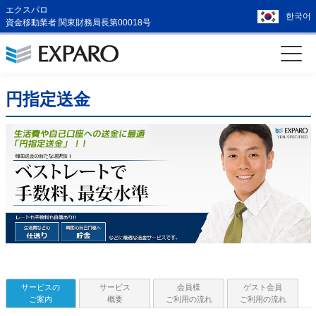
エクスパロ
한국어
資金移動業者 関東財務局長第00018号
円指定送金
サービスの
サービス
会員様
ゲスト会員
ご案内
概要
ご利用の流れ
ご利用の流れ