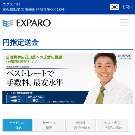
エクスパロ
한국어
資金移動業者 関東財務局長第00018号
円指定送金
サービスの
サービス
会員様
ゲスト会員
ご案内
概要
ご利用の流れ
ご利用の流れ