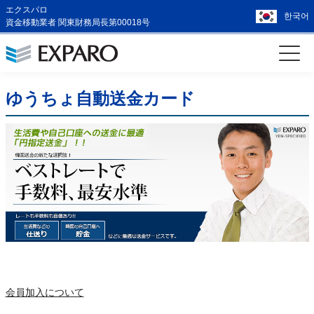
エクスパロ
한국어
資金移動業者 関東財務局長第00018号
ゆうちょ自動送金カード
会員加入について