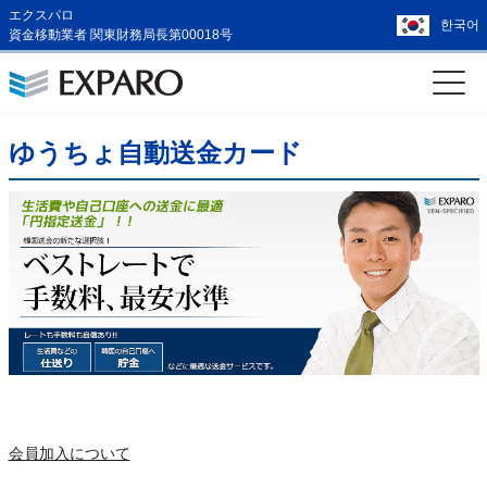
エクスパロ
한국어
資金移動業者 関東財務局長第00018号
ゆうちょ自動送金カード
会員加入について